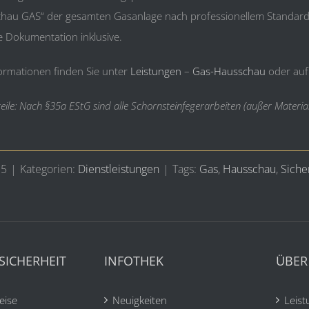
chau GAS“ der gesamten Gasanlage nach professionellem Standard 
 Dokumentation inklusive.
ormationen finden Sie unter
Leistungen
–
Gas-Hausschau
oder auf
eile: Nach §35a EStG sind alle Schornsteinfegerarbeiten (außer Material
15
|
Kategorien:
Dienstleistungen
|
Tags:
Gas
,
Hausschau
,
Siche
SICHERHEIT
INFOTHEK
ÜBER
eise
Neuigkeiten
Leis