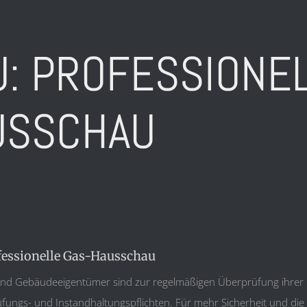
: PROFESSIONEL
USSCHAU
fessionelle Gas-Hausschau
ind Gebäudeeigentümer sind zur regelmäßigen Überprüfung ihrer H
üfungs- und Instandhaltungspflichten. Für mehr Sicherheit und di