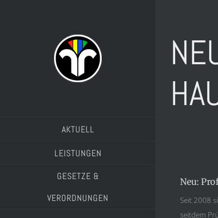
Zum
Inhalt
NEU
springen
HA
AKTUELL
LEISTUNGEN
GESETZE &
Neu: Pro
VERORDNUNGEN
Seit 2008 s
seitdem Pr