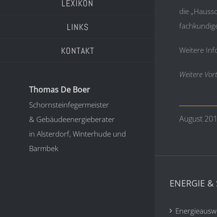
LEXIKON
die „Hauss
fachkundige
LINKS
KONTAKT
Weitere Inf
Weitere Vort
Thomas De Boer
Schornsteinfegermeister
August 20
& Gebäudeenergieberater
in Alsterdorf, Winterhude und
Barmbek
ENERGIE & 
Energieausw