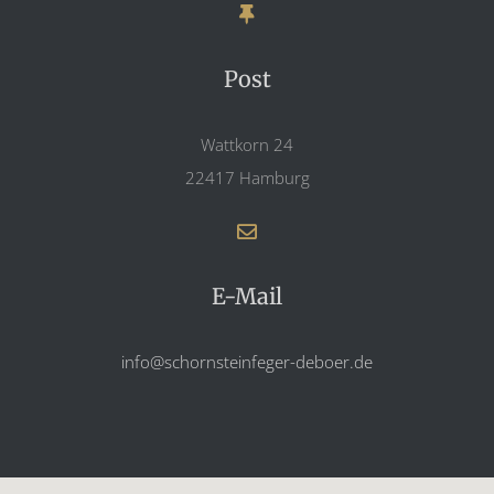
Post
Wattkorn 24
22417 Hamburg
E-Mail
info@schornsteinfeger-deboer.de